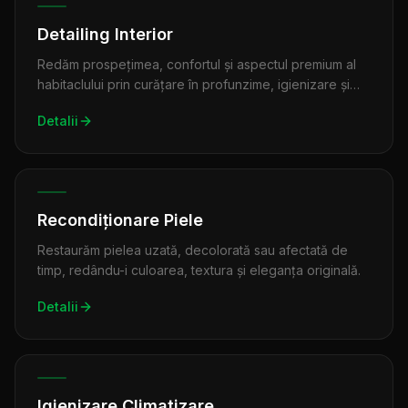
Detailing Interior
Redăm prospețimea, confortul și aspectul premium al
habitaclului prin curățare în profunzime, igienizare și
finisare atentă a fiecărui detaliu.
Detalii
Recondiționare Piele
Restaurăm pielea uzată, decolorată sau afectată de
timp, redându-i culoarea, textura și eleganța originală.
Detalii
Igienizare Climatizare