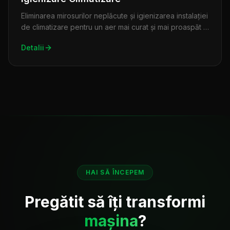
Eliminarea mirosurilor neplăcute și igienizarea instalației
de climatizare pentru un aer mai curat și mai proaspăt în
habitaclu.
Detalii
HAI SĂ ÎNCEPEM
Pregătit să îți transformi
mașina
?