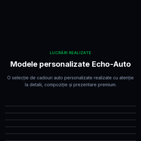
LUCRĂRI REALIZATE
Modele personalizate Echo-Auto
O selecție de cadouri auto personalizate realizate cu atenție
la detalii, compoziție și prezentare premium.
Cadou premium
Cadou premium
Cadou premium
Cadou premium
Cadou premium
Cadou premium
Cadou premium