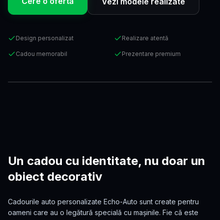
Cere o ofertă
Vezi modele realizate
Sună acum
Programează-te
Design personalizat
Realizare atentă
Realizat la comandă
Detalii personalizate
Cadou memorabil
Prezentare premium
Pentru pasionați auto
Un cadou cu identitate, nu doar un
obiect decorativ
Cadourile auto personalizate Echo-Auto sunt create pentru
oameni care au o legătură specială cu mașinile. Fie că este