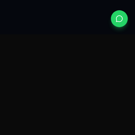
Detailing premium cu atenție reală la fiecare suprafață. Redăm
strălucirea, protecția și rafinamentul mașinii tale.