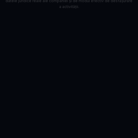
datele juridice reale ale companiei și de modul efectiv de desfășurare
a activității.